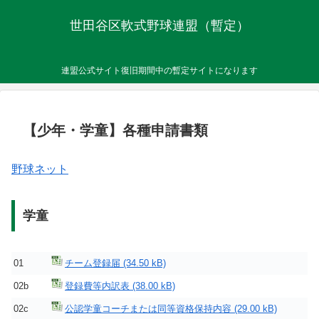
世田谷区軟式野球連盟（暫定）
連盟公式サイト復旧期間中の暫定サイトになります
【少年・学童】各種申請書類
野球ネット
学童
01
チーム登録届
02b
登録費等内訳表
02c
公認学童コーチまたは同等資格保持内容