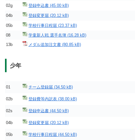
02g
登録申込書
04b
登録変更届
05b
学校行事日程届
08
学童新人戦 選手名簿
13b
メダル追加注文書
少年
01
チーム登録届
02b
登録費等内訳表
02s
登録申込書
04b
登録変更届
05b
学校行事日程届